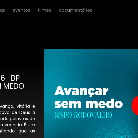
ras
eventos
filmes
documentários
6 -BP
M MEDO
anço, vitória e
 povo de Deus a
ando palavras de
ja vencida. É um
fiando que as