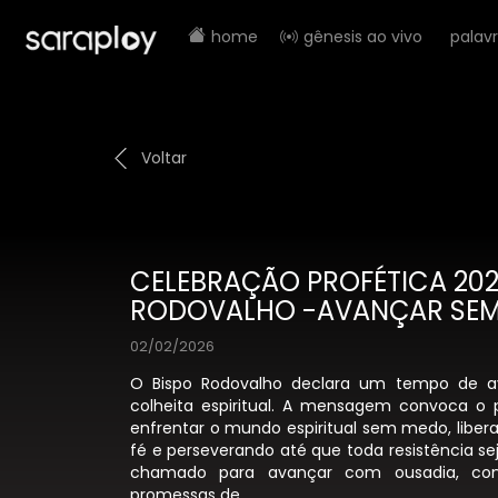
home
gênesis ao vivo
palav
Voltar
CELEBRAÇÃO PROFÉTICA 202
RODOVALHO -AVANÇAR SE
02/02/2026
O Bispo Rodovalho declara um tempo de av
colheita espiritual. A mensagem convoca o
enfrentar o mundo espiritual sem medo, liber
fé e perseverando até que toda resistência se
chamado para avançar com ousadia, con
promessas de