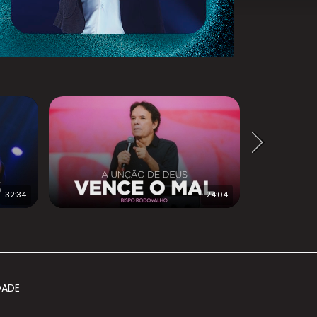
32:34
24:04
DADE