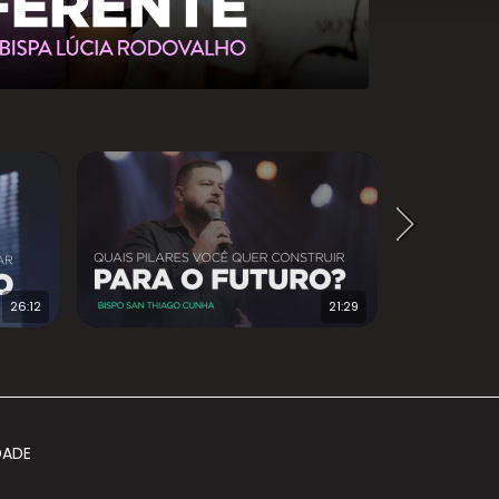
26:12
21:29
DADE