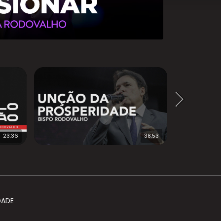
23:36
38:53
DADE