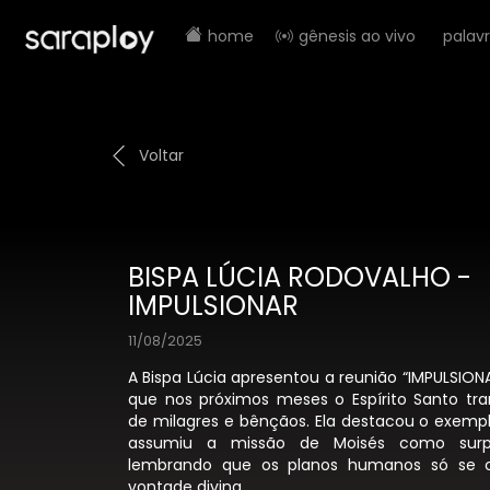
home
gênesis ao vivo
palav
Voltar
BISPA LÚCIA RODOVALHO -
IMPULSIONAR
11/08/2025
A Bispa Lúcia apresentou a reunião “IMPULSIONA
que nos próximos meses o Espírito Santo tra
de milagres e bênçãos. Ela destacou o exemp
assumiu a missão de Moisés como surp
lembrando que os planos humanos só se 
vontade divina