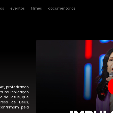
ras
eventos
filmes
documentários
R”, profetizando
rá multiplicação
lo de Josué, que
resa de Deus,
confirmam pela