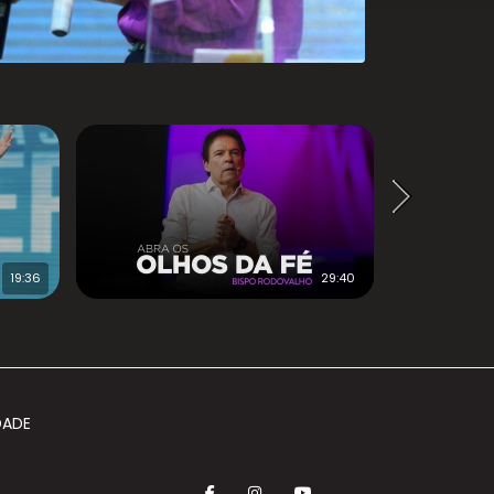
19:36
29:40
DADE