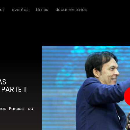
ras
eventos
filmes
documentários
AS
PARTE II
ias Parciais ou