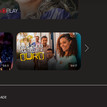
56:11
59:17
DADE