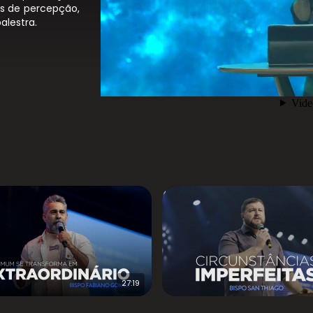
hos de percepção,
alestra.
27:19