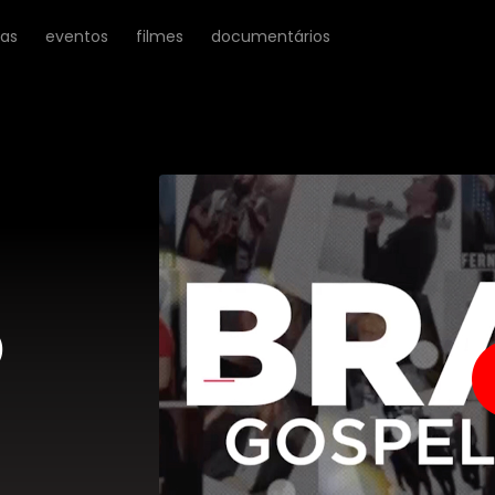
ras
eventos
filmes
documentários
)