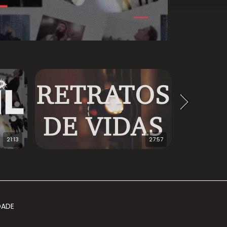
21:13
27:57
DADE