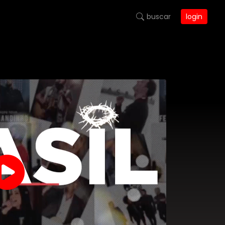
buscar
login