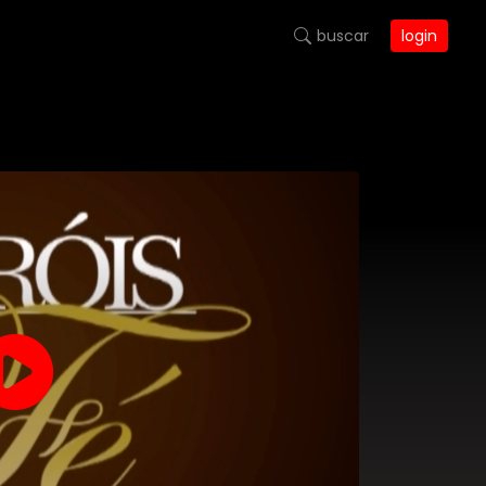
buscar
login