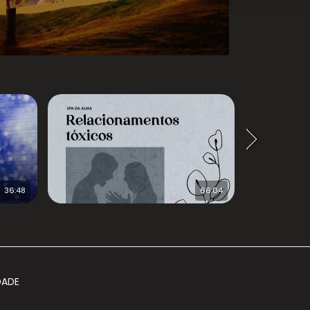
36:48
66:04
DADE