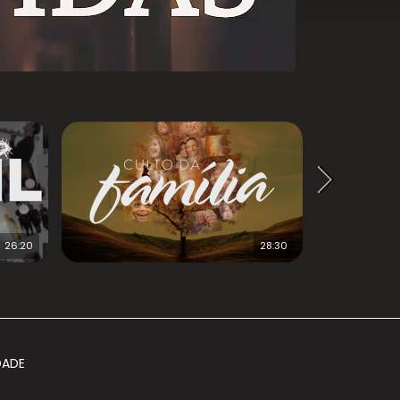
26:20
28:30
DADE