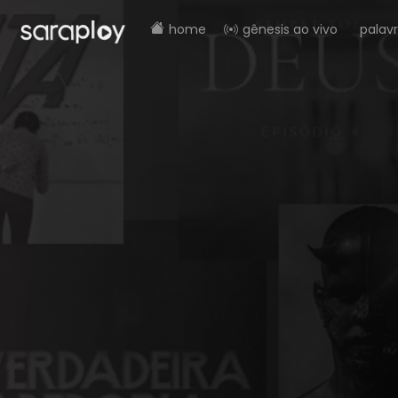
home
gênesis ao vivo
palav