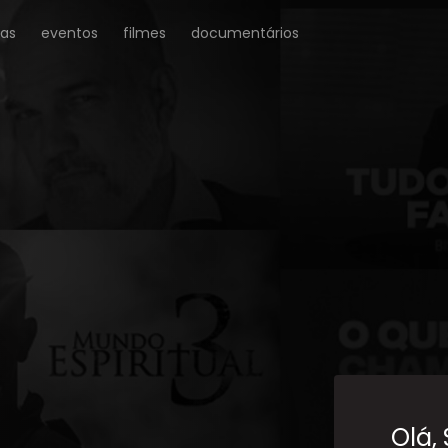
ras
eventos
filmes
documentários
Olá,